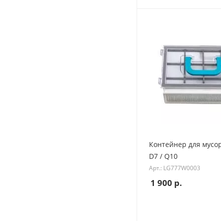
Контейнер для мусо
D7 / Q10
Арт.: LG777W0003
1 900
р.