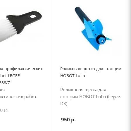
ля профилактических
Роликовая щетка для станции
bot LEGEE
HOBOT LuLu
688/7
ля
Роликовая щетка для
ктических работ
станции HOBOT LuLu (Legee-
D8)
68A10
950
р.