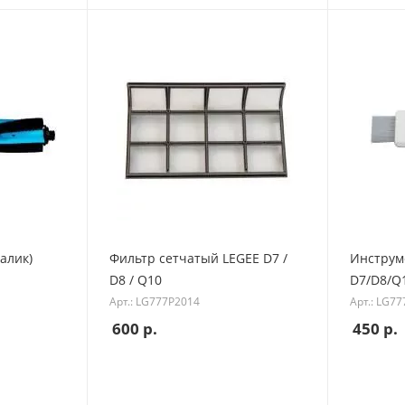
алик)
Фильтр сетчатый LEGEE D7 /
Инструм
D8 / Q10
D7/D8/Q
Арт.: LG777P2014
Арт.: LG7
600
р.
450
р.