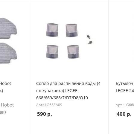
Hobot
Сопло для распыления воды (4
Бутылоч
к)
шт./упаковка) LEGEE
LEGEE 24
668/669/688/7/D7/D8/Q10
 Hobot
Арт.: LG668A09
Арт.: LG6
ак)
590
р.
400
р.