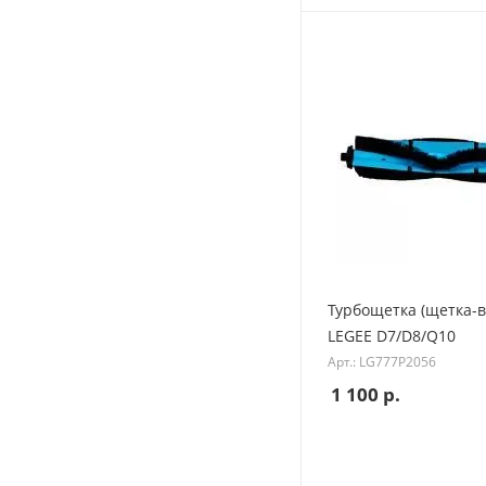
Турбощетка (щетка-в
LEGEE D7/D8/Q10
Арт.: LG777P2056
1 100
р.