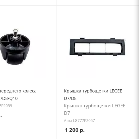
переднего колеса
Крышка турбощетки LEGEE
7/D8/Q10
D7/D8
Крышка турбощетки LEGEE
77P2059
D7
.
Арт.: LG777P2057
1 200
р.