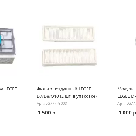
ра LEGEE
Фильтр воздушный LEGEE
Модуль 
D7/D8/Q10 (2 шт. в упаковке)
LEGEE D
Арт.: LG777P8003
Арт.: LG7
1 500
р.
1 000
р