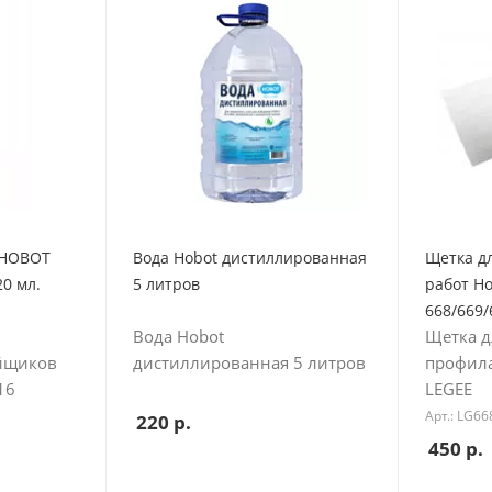
 HOBOT
Вода Hobot дистиллированная
Щетка д
20 мл.
5 литров
работ Ho
668/669/
Вода Hobot
Щетка д
ойщиков
дистиллированная 5 литров
профила
16
LEGEE
Арт.: LG6
220
р.
450
р.