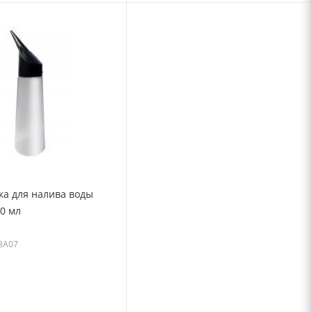
ка для налива воды
0 мл
68A07