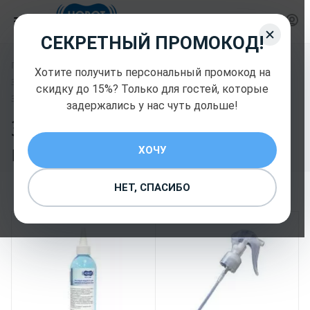
СЕКРЕТНЫЙ ПРОМОКОД!
—
—
Главная
Запчасти и комплектующие Hobot
Хотите получить персональный промокод на
—
Запчасти и комплектующие Hobot
скидку до 15%? Только для гостей, которые
Запчасти и комплектующие Hobot
задержались у нас чуть дольше!
Запчасти и
комплектующие Hobot
ХОЧУ
9
НЕТ, СПАСИБО