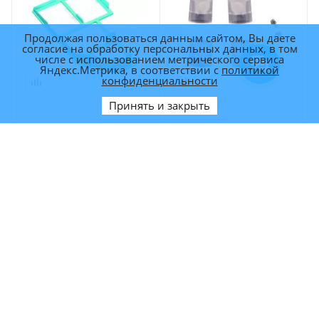
Продолжая пользоваться данным сайтом, Вы даете
согласие на обработку персональных данных, в том
числе с использованием метрического сервиса
Яндекс.Метрика, в соответствии с
политикой
конфиденциальности
Принять и закрыть
Фильтр сетчатый LEGEE
Сопло для распыления
668 / 669 / 688
воды (4 шт./упаковка)
LEGEE
Фильтр сетчатый
668/669/688/7/D7/D8/Q10
LEGEE
Арт.: LG668A09
Арт.: LG668A11
600
р.
590
р.
КУПИТЬ