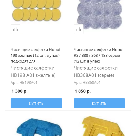
Чистящие салфетки Hobot
Чистящие салфетки Hobot
198 желтые (12 шт. в упак)
R3 / 388 / 368 / 188 серые
подходят для
(12 шт. в упак)
(188,368,388,R3)
Чистящие салфетки
Чистящие салфетки
HB198 А01 (желтые)
HB368А01 (серые)
Арт.: HB198A01
Арт.: HB368A01
1 300
р.
1 850
р.
КУПИТЬ
КУПИТЬ