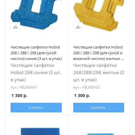
Чистящие салфетки Hobot
Чистящие салфетки Hobot
268 / 288 / 298 (для сухой
268 / 288 / 298 (для сухой и
чистки) синие (3 шт. в упак)
влажной чистки) желтые (3
шт. в упак)
Чистящие салфетки
Чистящие салфетки
Hobot 268 синие (3 шт.
268/288/298 желтые (3
в упак)
шт. в упак)
Арт.: HB268A01
Арт.: HB268A02
1 300
р.
1 300
р.
КУПИТЬ
КУПИТЬ