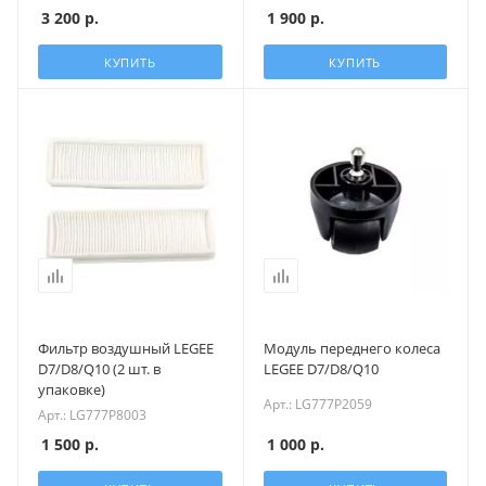
3 200
р.
1 900
р.
КУПИТЬ
КУПИТЬ
Фильтр воздушный LEGEE
Модуль переднего колеса
D7/D8/Q10 (2 шт. в
LEGEE D7/D8/Q10
упаковке)
Арт.: LG777P2059
Арт.: LG777P8003
1 500
р.
1 000
р.