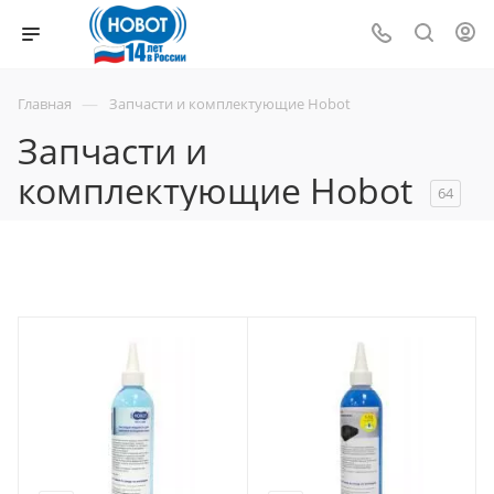
СЕКРЕТНЫЙ ПРОМОКОД!
—
Главная
Запчасти и комплектующие Hobot
Хотите получить персональный промокод на
Запчасти и
скидку до 15%? Только для гостей, которые
задержались у нас чуть дольше!
комплектующие Hobot
64
ХОЧУ
НЕТ, СПАСИБО