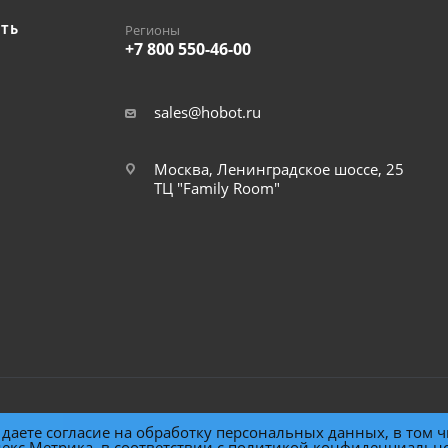
ИТЬ
Регионы
+7 800 550-46-00
sales@hobot.ru
Москва, Ленинградское шоссе, 25
ТЦ "Family Room"
даете согласие на обработку персональных данных, в том ч
екс.Метрика, в соответствии с
политикой конфиденциальн