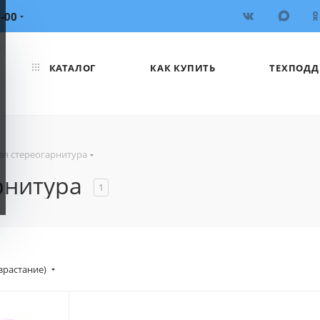
6-00
КАТАЛОГ
КАК КУПИТЬ
ТЕХПОДД
вая стереогарнитура
арнитура
1
зрастание)