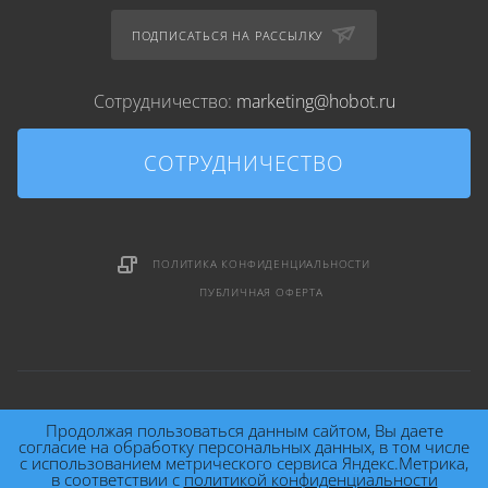
ПОДПИСАТЬСЯ НА РАССЫЛКУ
Сотрудничество:
marketing@hobot.ru
СОТРУДНИЧЕСТВО
ПОЛИТИКА КОНФИДЕНЦИАЛЬНОСТИ
ПУБЛИЧНАЯ ОФЕРТА
Продолжая пользоваться данным сайтом, Вы даете
согласие на обработку персональных данных, в том числе
с использованием метрического сервиса Яндекс.Метрика,
2026 © HOBOT (HOme roBOT) Technology Inc.
в соответствии с
политикой конфиденциальности