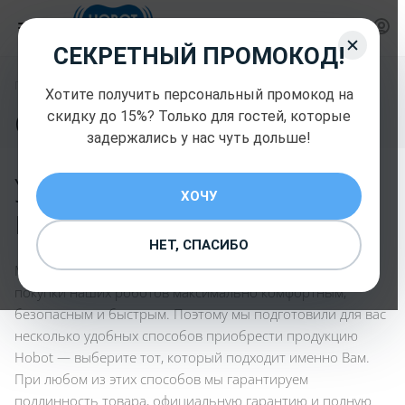
СЕКРЕТНЫЙ ПРОМОКОД!
—
Главная
Оплата и доставка
Хотите получить персональный промокод на
Оплата и доставка
скидку до 15%? Только для гостей, которые
задержались у нас чуть дольше!
Уважаемый
ХОЧУ
покупатель!
НЕТ, СПАСИБО
Мы ценим ваше время и стремимся сделать процесс
покупки наших роботов максимально комфортным,
безопасным и быстрым. Поэтому мы подготовили для вас
несколько удобных способов приобрести продукцию
Hobot — выберите тот, который подходит именно Вам.
При любом из этих способов мы гарантируем
подлинность товара, официальную гарантию и полную