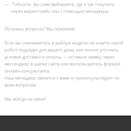
Гибкость: вы сами выбираете, где и как покупать:
через маркетплейс или с помощью менеджера.
Остались вопросы? Мы поможем!
Если вы сомневаетесь в выборе модели, не знаете, какой
робот подойдет для вашего дома, или хотите уточнить
условия доставки и оплаты, — оставьте заявку через
мессенджер в шапке сайта или воспользуйтесь формой
онлайн-консультанта.
Наш менеджер свяжется с вами и проконсультирует по
всем вопросам.
Мы всегда на связи!