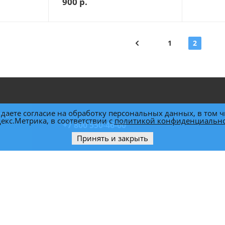
900
р.
1
2
даете согласие на обработку персональных данных, в том ч
ИТЬ
Регионы
екс.Метрика, в соответствии с
политикой конфиденциальн
+7 800 550-46-00
Принять и закрыть
sales@hobot.ru
Москва, Ленинградское шоссе, 25
ТЦ "Family Room"