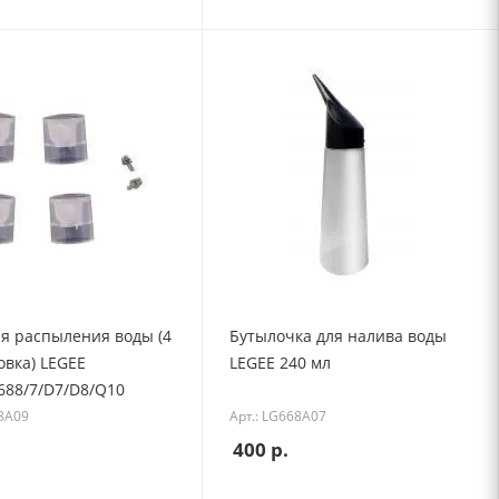
ля распыления воды (4
Бутылочка для налива воды
овка) LEGEE
LEGEE 240 мл
688/7/D7/D8/Q10
68A09
Арт.: LG668A07
400
р.