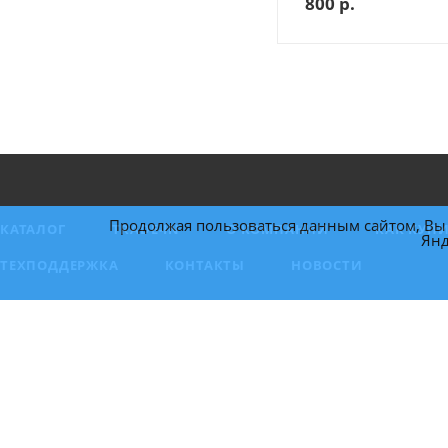
800
р.
Продолжая пользоваться данным сайтом, Вы 
КАТАЛОГ
TRADE-IN
О КОМПАНИИ
КАК КУП
Янд
ТЕХПОДДЕРЖКА
КОНТАКТЫ
НОВОСТИ