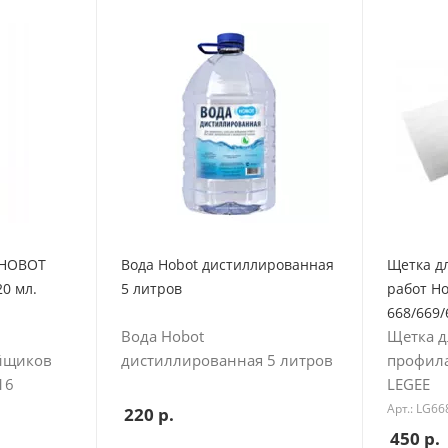
 HOBOT
Вода Hobot дистиллированная
Щетка д
20 мл.
5 литров
работ Ho
668/669/
Вода Hobot
Щетка д
ойщиков
дистиллированная 5 литров
профила
16
LEGEE
Арт.: LG6
220
р.
450
р.