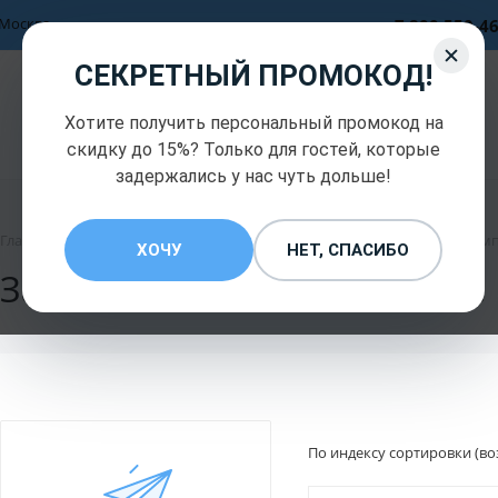
Москва
+7 800 550-4
СЕКРЕТНЫЙ ПРОМОКОД!
Официальный
дистрибьютор компании
Хотите получить персональный промокод на
HOBOT INC
скидку до 15%? Только для гостей, которые
задержались у нас чуть дольше!
—
—
Главная
Запчасти и комплектующие Hobot
Запчасти и ком
ХОЧУ
НЕТ, СПАСИБО
Запчасти и комплектующие
По индексу сортировки (во