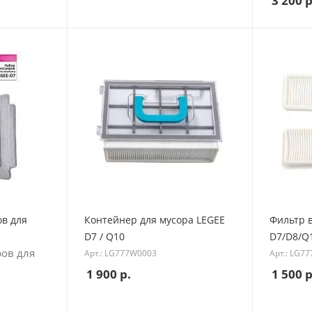
3 200
р
ов для
Контейнер для мусора LEGEE
Фильтр 
D7 / Q10
D7/D8/Q1
ров для
Арт.: LG777W0003
Арт.: LG7
1 900
р.
1 500
р