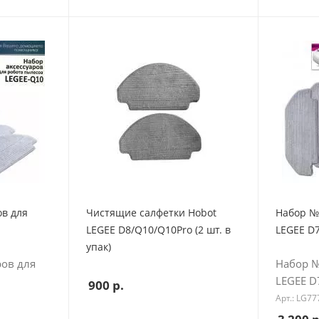
ов для
Чистящие салфетки Hobot
Набор №
LEGEE D8/Q10/Q10Pro (2 шт. в
LEGEE D
упак)
ров для
Набор №
LEGEE D
900
р.
Арт.: LG7