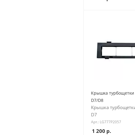
Крышка турбощетки
D7/D8
Крышка турбощетк
D7
Арт.: LG777P2057
1 200
р.