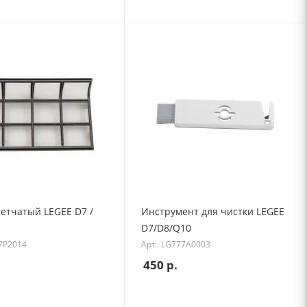
етчатый LEGEE D7 /
Инструмент для чистки LEGEE
D7/D8/Q10
77P2014
Арт.: LG777A0003
450
р.