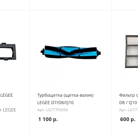
 LEGEE
Турбощетка (щетка-валик)
Фильтр с
LEGEE D7/D8/Q10
D8 / Q10
и LEGEE
Арт.: LG777P2056
Арт.: LG7
1 100
р.
600
р.