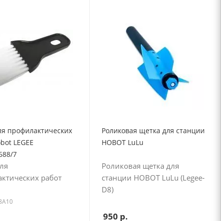
ля профилактических
Роликовая щетка для станции
bot LEGEE
HOBOT LuLu
688/7
ля
Роликовая щетка для
ктических работ
станции HOBOT LuLu (Legee-
D8)
68A10
950
р.