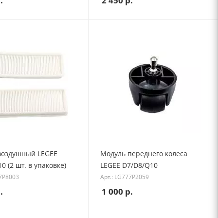
.
2 450
р.
воздушный LEGEE
Модуль переднего колеса
0 (2 шт. в упаковке)
LEGEE D7/D8/Q10
77P8003
Арт.: LG777P2059
.
1 000
р.