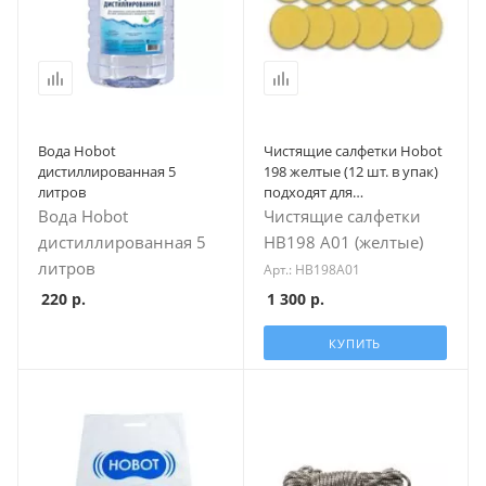
Вода Hobot
Чистящие салфетки Hobot
дистиллированная 5
198 желтые (12 шт. в упак)
литров
подходят для
(188,368,388,R3)
Вода Hobot
Чистящие салфетки
дистиллированная 5
HB198 А01 (желтые)
литров
Арт.: HB198A01
220
р.
1 300
р.
КУПИТЬ