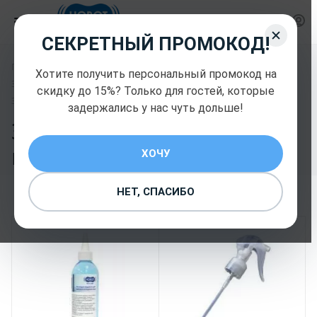
СЕКРЕТНЫЙ ПРОМОКОД!
—
—
Главная
Запчасти и комплектующие Hobot
Хотите получить персональный промокод на
—
Запчасти и комплектующие Hobot
скидку до 15%? Только для гостей, которые
Запчасти и комплектующие Hobot
задержались у нас чуть дольше!
Запчасти и
комплектующие Hobot
ХОЧУ
10
НЕТ, СПАСИБО