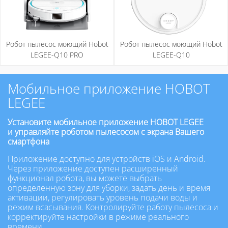
Робот пылесос моющий Hobot
Робот пылесос моющий Hobot
LEGEE-Q10 PRO
LEGEE-Q10
Мобильное приложение HOBOT
LEGEE
Установите мобильное приложение HOBOT LEGEE
и управляйте роботом пылесосом с экрана Вашего
смартфона
Приложение доступно для устройств iOS и Android.
Через приложение доступен расширенный
функционал робота, вы можете выбрать
определенную зону для уборки, задать день и время
активации, регулировать уровень подачи воды и
режим всасывания. Контролируйте работу пылесоса и
корректируйте настройки в режиме реального
времени.