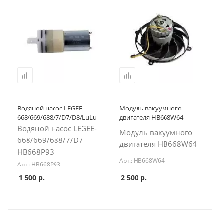
Водяной насос LEGEE
Модуль вакуумного
668/669/688/7/D7/D8/LuLu
двигателя HB668W64
Водяной насос LEGEE-
Модуль вакуумного
668/669/688/7/D7
двигателя HB668W64
HB668P93
Арт.: HB668W64
Арт.: HB668P93
1 500
р.
2 500
р.