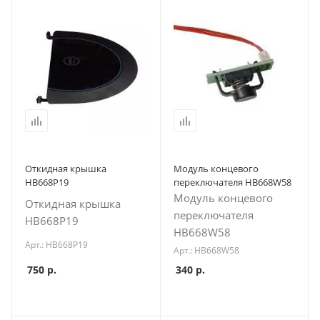
Откидная крышка
Модуль концевого
HB668P19
переключателя HB668W58
Модуль концевого
Откидная крышка
переключателя
HB668P19
HB668W58
Арт.: HB668P19
Арт.: HB668W58
750
р.
340
р.