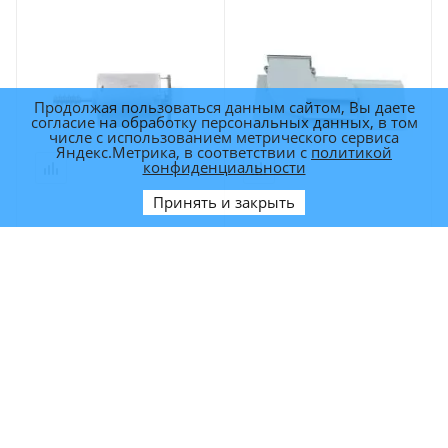
Продолжая пользоваться данным сайтом, Вы даете
согласие на обработку персональных данных, в том
числе с использованием метрического сервиса
Яндекс.Метрика, в соответствии с
политикой
конфиденциальности
Принять и закрыть
Двигатель модуля колеса
Модуль воздуховодовов
LEGEE 668/669/688/7/D7/D8
HB668W55
Модуль
Модуль двигателя
воздуховодовов
колеса HB668W07
HB668W55
Арт.: HB668W07
Арт.: HB668W55
1 700
р.
680
р.