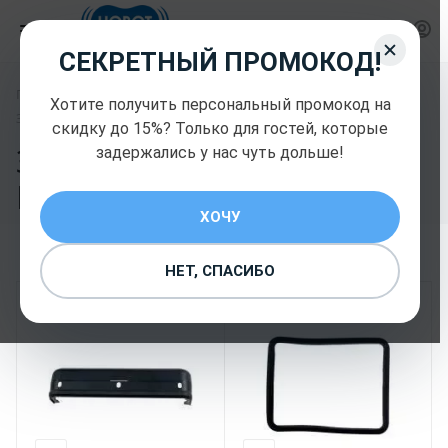
СЕКРЕТНЫЙ ПРОМОКОД!
—
—
Главная
Запчасти для роботов Hobot
Хотите получить персональный промокод на
Запчасти для роботов Hobot
скидку до 15%? Только для гостей, которые
Запчасти для роботов
задержались у нас чуть дольше!
Hobot
65
ХОЧУ
НЕТ, СПАСИБО