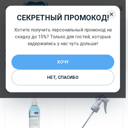
СЕКРЕТНЫЙ ПРОМОКОД!
—
—
Главная
Запчасти и комплектующие Hobot
Хотите получить персональный промокод на
—
Запчасти и комплектующие Hobot
скидку до 15%? Только для гостей, которые
Запчасти и комплектующие Hobot
задержались у нас чуть дольше!
Запчасти и
комплектующие Hobot
ХОЧУ
11
НЕТ, СПАСИБО