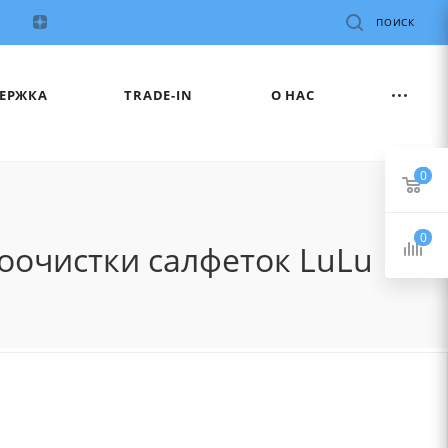
ПОИСК
ЕРЖКА
TRADE-IN
О НАС
0
0
оочистки салфеток LuLu