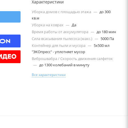
Характеристики
Уборка домов с площадью этажа
—
до 300
кв.м
Уборка на коврах
—
Да
Время работы от аккумулятора
—
до 180 мин
Сила всасывания пылесоса (макс.)
—
5000 Па
Контейнер для пыли и мусора
—
5х500 мл
"ЭКОпресс" - уплотняет мусор
Виброшвабра / Скорость движения салфеток
—
до 1300 колебаний в минуту
Все характеристики