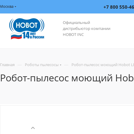
Москва
+7 800 550-4
Официальный
дистрибьютор компании
HOBOT INC
—
—
Главная
Роботы пылесосы
Робот-пылесос моющий Hobot LE
Робот-пылесос моющий Hobo