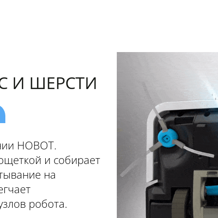
С И ШЕРСТИ
нии НОВОТ.
ощеткой и собирает
тывание на
егчает
узлов робота.