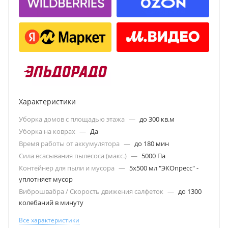
Характеристики
Уборка домов с площадью этажа
—
до 300 кв.м
Уборка на коврах
—
Да
Время работы от аккумулятора
—
до 180 мин
Сила всасывания пылесоса (макс.)
—
5000 Па
Контейнер для пыли и мусора
—
5х500 мл "ЭКОпресс" -
уплотняет мусор
Виброшвабра / Скорость движения салфеток
—
до 1300
колебаний в минуту
Все характеристики