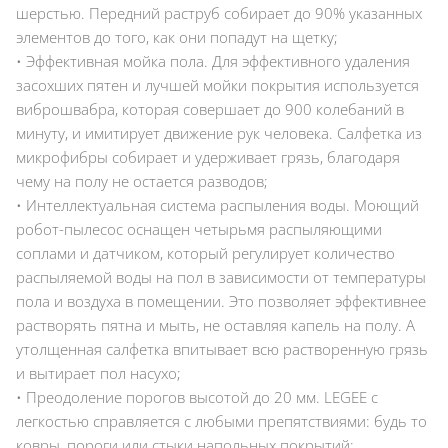
шерстью. Передний раструб собирает до 90% указанных
элементов до того, как они попадут на щетку;
• Эффективная мойка пола. Для эффективного удаления
засохших пятен и лучшей мойки покрытия используется
виброшвабра, которая совершает до 900 колебаний в
минуту, и имитирует движение рук человека. Салфетка из
микрофибры собирает и удерживает грязь, благодаря
чему на полу не остается разводов;
• Интеллектуальная система распыления воды. Моющий
робот-пылесос оснащен четырьмя распыляющими
соплами и датчиком, который регулирует количество
распыляемой воды на пол в зависимости от температуры
пола и воздуха в помещении. Это позволяет эффективнее
растворять пятна и мыть, не оставляя капель на полу. А
утолщенная салфетка впитывает всю растворенную грязь
и вытирает пол насухо;
• Преодоление порогов высотой до 20 мм. LEGEE с
легкостью справляется с любыми препятствиями: будь то
ковры, пороги или стыки напольных покрытий;