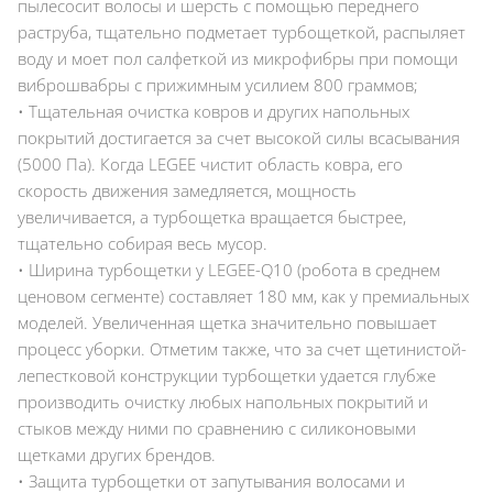
пылесосит волосы и шерсть с помощью переднего
раструба, тщательно подметает турбощеткой, распыляет
воду и моет пол салфеткой из микрофибры при помощи
виброшвабры с прижимным усилием 800 граммов;
• Тщательная очистка ковров и других напольных
покрытий достигается за счет высокой силы всасывания
(5000 Па). Когда LEGEE чистит область ковра, его
скорость движения замедляется, мощность
увеличивается, а турбощетка вращается быстрее,
тщательно собирая весь мусор.
• Ширина турбощетки у LEGEE-Q10 (робота в среднем
ценовом сегменте) составляет 180 мм, как у премиальных
моделей. Увеличенная щетка значительно повышает
процесс уборки. Отметим также, что за счет щетинистой-
лепестковой конструкции турбощетки удается глубже
производить очистку любых напольных покрытий и
стыков между ними по сравнению с силиконовыми
щетками других брендов.
• Защита турбощетки от запутывания волосами и