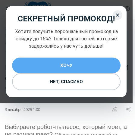
СЕКРЕТНЫЙ ПРОМОКОД!
—
—
Главная
Блог
Хотите получить персональный промокод на
Робот, который отлично моет пол: 4 лучших модели от Hobot для
скидку до 15%? Только для гостей, которые
идеальной чистоты
задержались у нас чуть дольше!
Робот, который отлично
моет пол: 4 лучших модели
ХОЧУ
от Hobot для идеальной
НЕТ, СПАСИБО
чистоты
3 декабря 2025 1:00
Выбираете робот-пылесос, который моет, а
не размазывает?
Обзор лучших моделей от