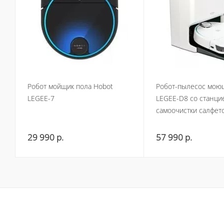
Робот мойщик пола Hobot
Робот-пылесос мою
LEGEE-7
LEGEE-D8 со станци
самоочистки салфето
29 990
р.
57 990
р.