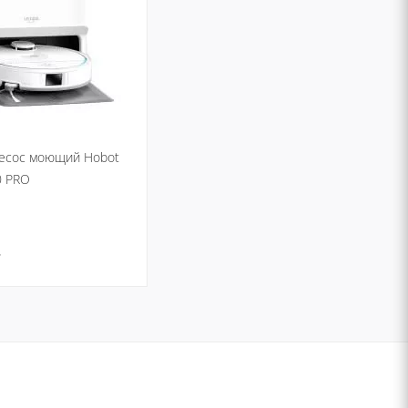
есос моющий Hobot
0 PRO
.