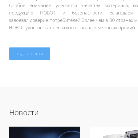
Особое внимание уделяется качеству материала, и
продукцию HOBOT и безопасности, благодар
завоевал доверие потребителей более чем в 30 странах м
НОВОТ удостоены престижных наград и мировых премий.
ПОДРОБНОСТИ
Новости