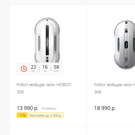
22
16
58
50
дн
час
мин
сек
Робот мойщик окон HOBOT-
Робот мойщик окон
300
368
13 990
р.
18 990
р.
15 990
р.
-
13
%
Экономия до
2 000
р.