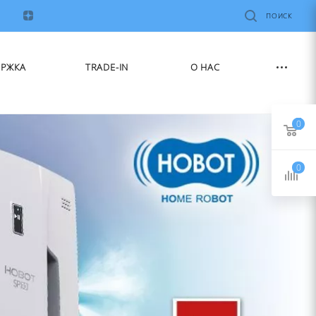
ПОИСК
ЕРЖКА
TRADE-IN
О НАС
0
0