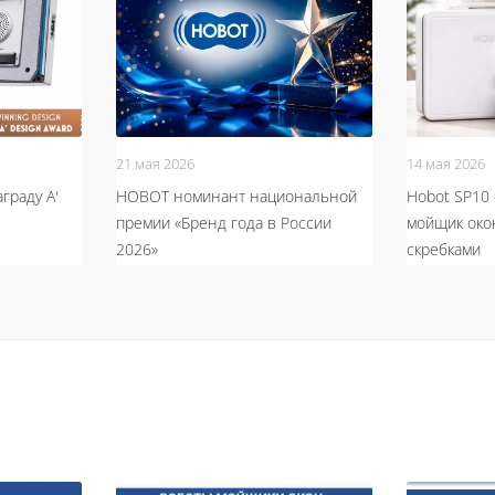
21 мая 2026
14 мая 2026
граду A'
HOBOT номинант национальной
Hobot SP10 
премии «Бренд года в России
мойщик око
2026»
скребками