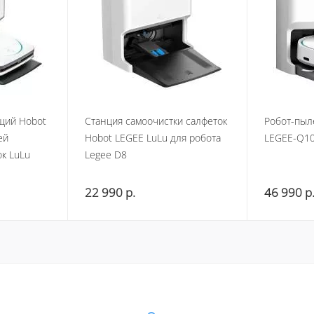
щий Hobot
Станция самоочистки салфеток
Робот-пыл
ей
Hobot LEGEE LuLu для робота
LEGEE-Q1
к LuLu
Legee D8
22 990
р.
46 990
р